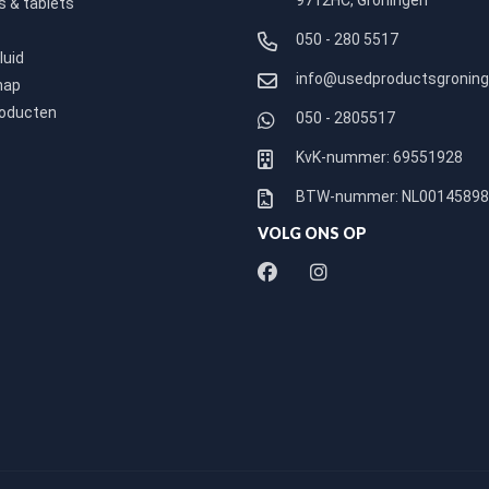
9712HC, Groningen
 & tablets
050 - 280 5517
luid
info@usedproductsgroning
hap
roducten
050 - 2805517
KvK-nummer: 69551928
BTW-nummer: NL0014589
VOLG ONS OP