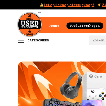
Let op: Inkoop of terugkoop?
-
Z
Home
Product verkopen
CATEGORIEËN