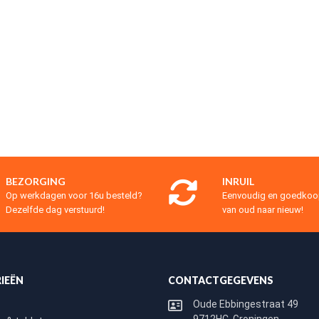
BEZORGING
INRUIL
Op werkdagen voor 16u besteld?
Eenvoudig en goedko
Dezelfde dag verstuurd!
van oud naar nieuw!
IEËN
CONTACTGEGEVENS
Oude Ebbingestraat 49