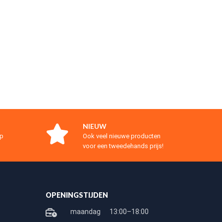
NIEUW
op
Ook veel nieuwe producten
voor een tweedehands prijs!
OPENINGSTIJDEN
maandag
13:00–18:00