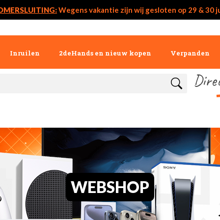
OMERSLUITING:
Wegens vakantie zijn wij gesloten op 29 & 30 ju
Inruilen
2deHands en nieuw kopen
Verpanden
Dire
WEBSHOP