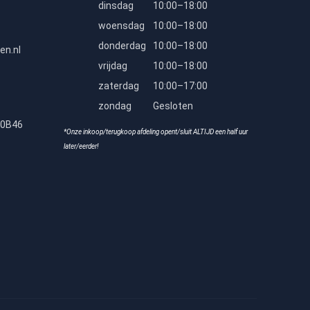
dinsdag
10:00–18:00
woensdag
10:00–18:00
donderdag
10:00–18:00
en.nl
vrijdag
10:00–18:00
zaterdag
10:00–17:00
zondag
Gesloten
80B46
*Onze inkoop/terugkoop afdeling opent/sluit ALTIJD een half uur
later/eerder!