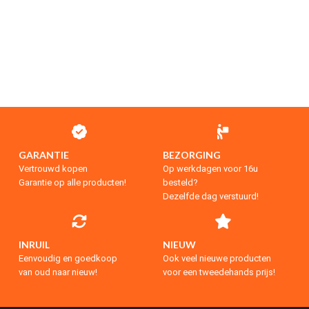
GARANTIE
BEZORGING
Vertrouwd kopen
Op werkdagen voor 16u
Garantie op alle producten!
besteld?
Dezelfde dag verstuurd!
INRUIL
NIEUW
Eenvoudig en goedkoop
Ook veel nieuwe producten
van oud naar nieuw!
voor een tweedehands prijs!