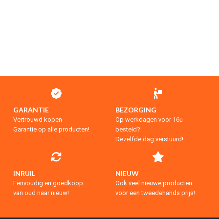
GARANTIE
BEZORGING
Vertrouwd kopen
Op werkdagen voor 16u
Garantie op alle producten!
besteld?
Dezelfde dag verstuurd!
INRUIL
NIEUW
Eenvoudig en goedkoop
Ook veel nieuwe producten
van oud naar nieuw!
voor een tweedehands prijs!