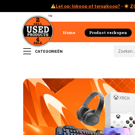
Let op: Inkoop of terugkoop?
-
Z
Home
Product verkopen
CATEGORIEËN