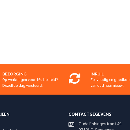
BEZORGING
INRUIL
Op werkdagen voor 16u besteld?
Eenvoudig en goedko
Dezelfde dag verstuurd!
van oud naar nieuw!
IEËN
CONTACTGEGEVENS
Oude Ebbingestraat 49