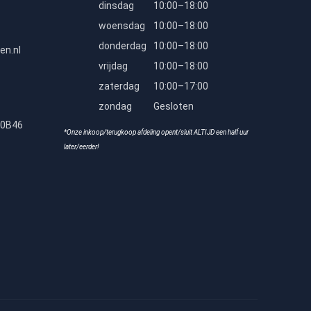
dinsdag
10:00–18:00
woensdag
10:00–18:00
donderdag
10:00–18:00
en.nl
vrijdag
10:00–18:00
zaterdag
10:00–17:00
zondag
Gesloten
80B46
*Onze inkoop/terugkoop afdeling opent/sluit ALTIJD een half uur
later/eerder!