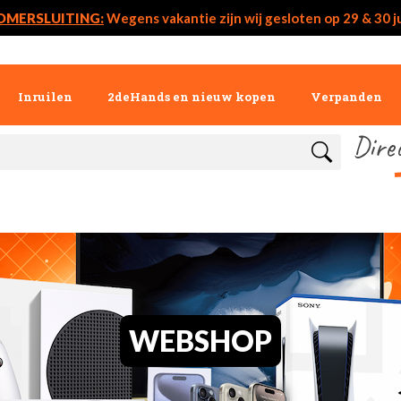
OMERSLUITING:
Wegens vakantie zijn wij gesloten op 29 & 30 ju
Inruilen
2deHands en nieuw kopen
Verpanden
Dire
WEBSHOP