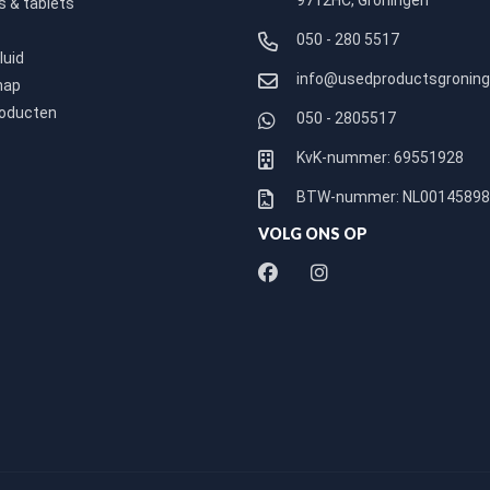
9712HC, Groningen
 & tablets
050 - 280 5517
luid
info@usedproductsgroning
hap
roducten
050 - 2805517
KvK-nummer: 69551928
BTW-nummer: NL0014589
VOLG ONS OP