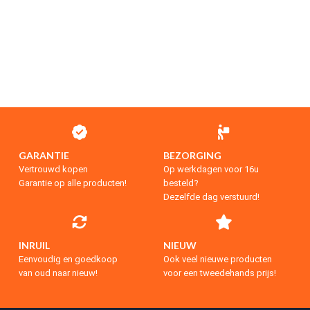
GARANTIE
BEZORGING
Vertrouwd kopen
Op werkdagen voor 16u
Garantie op alle producten!
besteld?
Dezelfde dag verstuurd!
INRUIL
NIEUW
Eenvoudig en goedkoop
Ook veel nieuwe producten
van oud naar nieuw!
voor een tweedehands prijs!