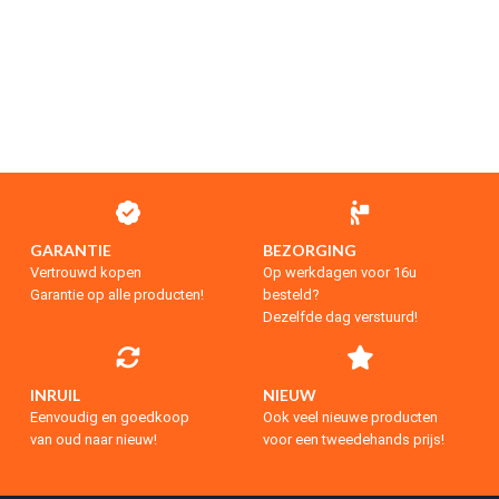
GARANTIE
BEZORGING
Vertrouwd kopen
Op werkdagen voor 16u
Garantie op alle producten!
besteld?
Dezelfde dag verstuurd!
INRUIL
NIEUW
Eenvoudig en goedkoop
Ook veel nieuwe producten
van oud naar nieuw!
voor een tweedehands prijs!