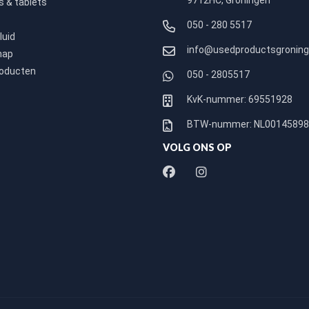
9712HC, Groningen
 & tablets
050 - 280 5517
luid
info@usedproductsgroning
hap
roducten
050 - 2805517
KvK-nummer: 69551928
BTW-nummer: NL0014589
VOLG ONS OP