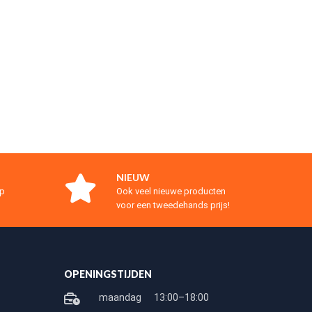
NIEUW
op
Ook veel nieuwe producten
voor een tweedehands prijs!
OPENINGSTIJDEN
maandag
13:00–18:00