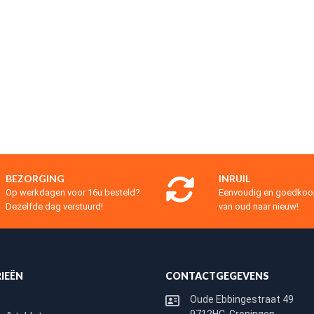
BEZORGING
INRUIL
Op werkdagen voor 16u besteld?
Eenvoudig en goedko
Dezelfde dag verstuurd!
van oud naar nieuw!
IEËN
CONTACTGEGEVENS
Oude Ebbingestraat 49