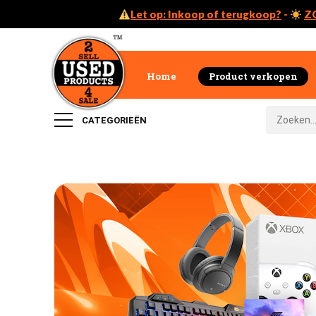
Let op: Inkoop of terugkoop?
-
Z
Home
Product verkopen
CATEGORIEËN