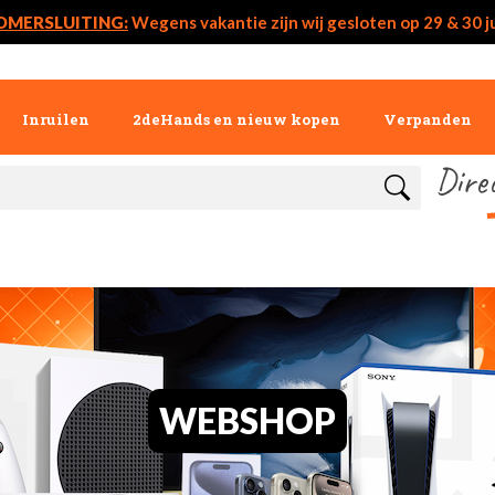
OMERSLUITING:
Wegens vakantie zijn wij gesloten op 29 & 30 ju
Inruilen
2deHands en nieuw kopen
Verpanden
Dire
WEBSHOP