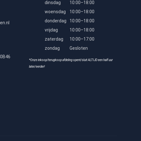
dinsdag
10:00–18:00
woensdag
10:00–18:00
donderdag
10:00–18:00
en.nl
vrijdag
10:00–18:00
zaterdag
10:00–17:00
zondag
Gesloten
80B46
*Onze inkoop/terugkoop afdeling opent/sluit ALTIJD een half uur
later/eerder!