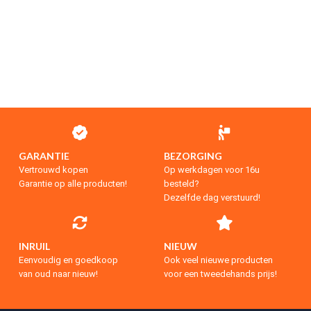
GARANTIE
BEZORGING
Vertrouwd kopen
Op werkdagen voor 16u
Garantie op alle producten!
besteld?
Dezelfde dag verstuurd!
INRUIL
NIEUW
Eenvoudig en goedkoop
Ook veel nieuwe producten
van oud naar nieuw!
voor een tweedehands prijs!