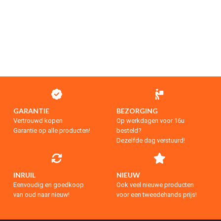
GARANTIE
BEZORGING
Vertrouwd kopen
Op werkdagen voor 16u
Garantie op alle producten!
besteld?
Dezelfde dag verstuurd!
INRUIL
NIEUW
Eenvoudig en goedkoop
Ook veel nieuwe producten
van oud naar nieuw!
voor een tweedehands prijs!