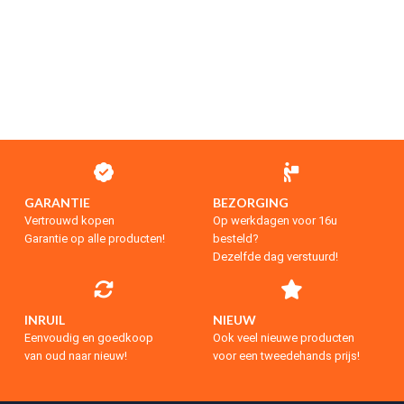
GARANTIE
BEZORGING
Vertrouwd kopen
Op werkdagen voor 16u
Garantie op alle producten!
besteld?
Dezelfde dag verstuurd!
INRUIL
NIEUW
Eenvoudig en goedkoop
Ook veel nieuwe producten
van oud naar nieuw!
voor een tweedehands prijs!