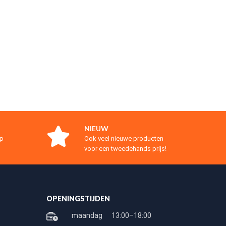
NIEUW
op
Ook veel nieuwe producten
voor een tweedehands prijs!
OPENINGSTIJDEN
maandag
13:00–18:00