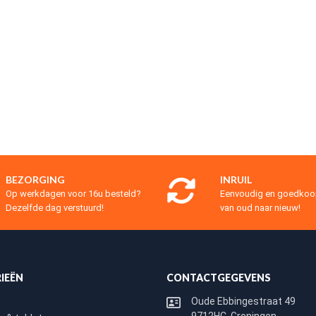
BEZORGING
INRUIL
Op werkdagen voor 16u besteld?
Eenvoudig en goedko
Dezelfde dag verstuurd!
van oud naar nieuw!
IEËN
CONTACTGEGEVENS
Oude Ebbingestraat 49