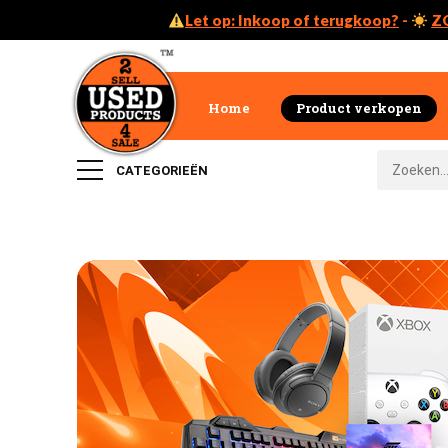
Let op: Inkoop of terugkoop?
-
Z
Home
Product verkopen
CATEGORIEËN