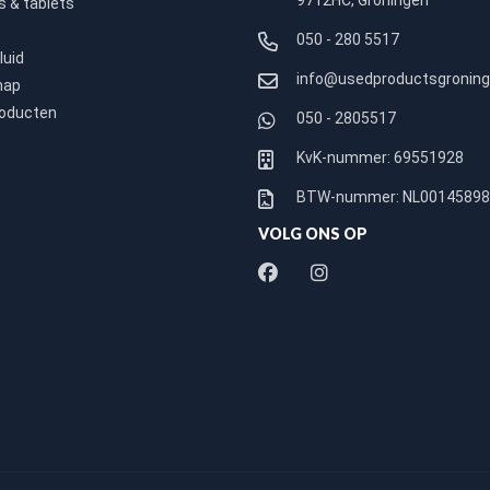
9712HC, Groningen
 & tablets
050 - 280 5517
luid
info@usedproductsgroning
hap
roducten
050 - 2805517
KvK-nummer: 69551928
BTW-nummer: NL0014589
VOLG ONS OP