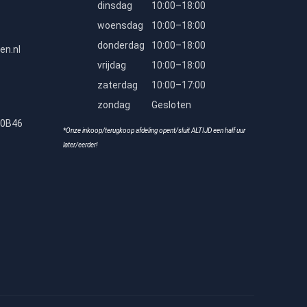
dinsdag
10:00–18:00
woensdag
10:00–18:00
donderdag
10:00–18:00
en.nl
vrijdag
10:00–18:00
zaterdag
10:00–17:00
zondag
Gesloten
80B46
*Onze inkoop/terugkoop afdeling opent/sluit ALTIJD een half uur
later/eerder!