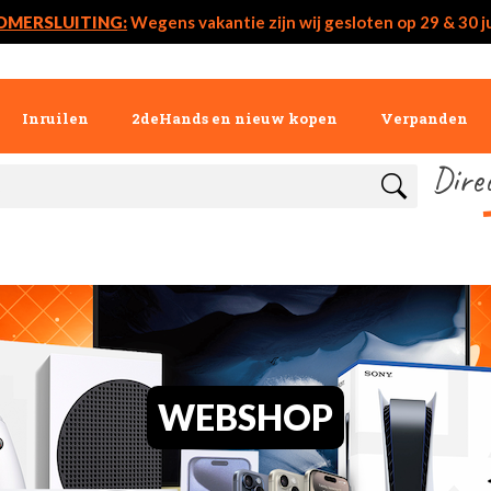
OMERSLUITING:
Wegens vakantie zijn wij gesloten op 29 & 30 ju
Inruilen
2deHands en nieuw kopen
Verpanden
Dire
WEBSHOP