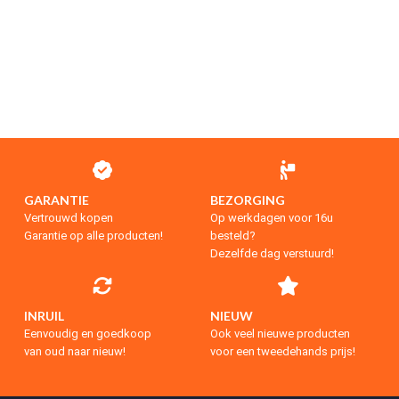
GARANTIE
BEZORGING
Vertrouwd kopen
Op werkdagen voor 16u
Garantie op alle producten!
besteld?
Dezelfde dag verstuurd!
INRUIL
NIEUW
Eenvoudig en goedkoop
Ook veel nieuwe producten
van oud naar nieuw!
voor een tweedehands prijs!