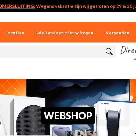
OMERSLUITING:
Wegens vakantie zijn wij gesloten op 29 & 30 ju
Inruilen
2deHands en nieuw kopen
Verpanden
Dire
WEBSHOP