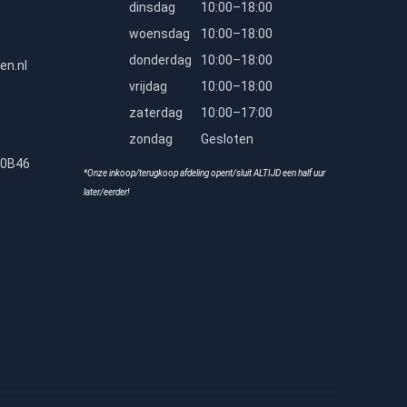
dinsdag
10:00–18:00
woensdag
10:00–18:00
donderdag
10:00–18:00
en.nl
vrijdag
10:00–18:00
zaterdag
10:00–17:00
zondag
Gesloten
80B46
*Onze inkoop/terugkoop afdeling opent/sluit ALTIJD een half uur
later/eerder!