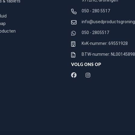
9712HC, Groningen
 & tablets
050 - 280 5517
luid
info@usedproductsgroning
hap
roducten
050 - 2805517
KvK-nummer: 69551928
BTW-nummer: NL0014589
VOLG ONS OP