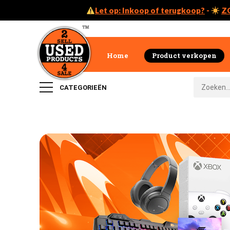
Let op: Inkoop of terugkoop?
-
Z
Home
Product verkopen
CATEGORIEËN