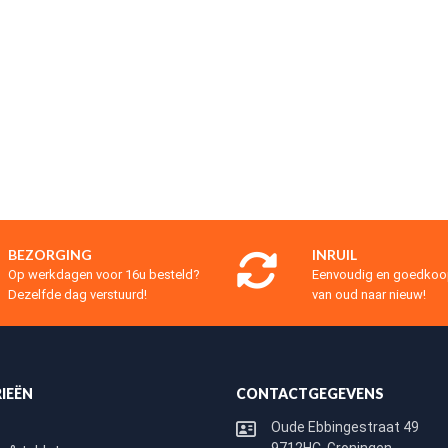
BEZORGING
INRUIL
Op werkdagen voor 16u besteld?
Eenvoudig en goedko
Dezelfde dag verstuurd!
van oud naar nieuw!
IEËN
CONTACTGEGEVENS
Oude Ebbingestraat 49