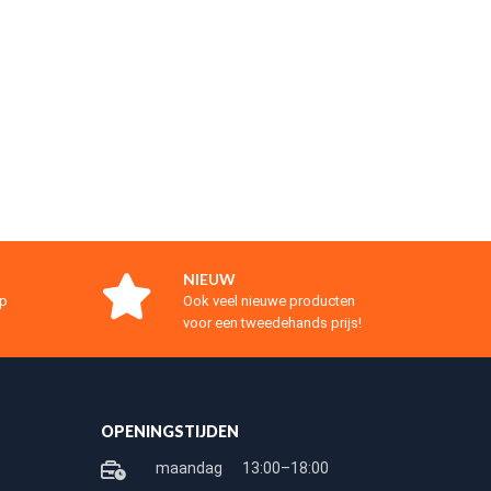
NIEUW
op
Ook veel nieuwe producten
voor een tweedehands prijs!
OPENINGSTIJDEN
maandag
13:00–18:00