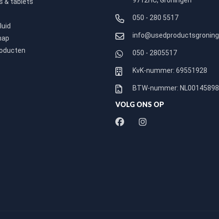
9712HC, Groningen
 & tablets
050 - 280 5517
luid
info@usedproductsgroning
hap
roducten
050 - 2805517
KvK-nummer: 69551928
BTW-nummer: NL0014589
VOLG ONS OP