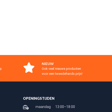
NIEUW
op
Ook veel nieuwe producten
voor een tweedehands prijs!
OPENINGSTIJDEN
maandag
13:00–18:00