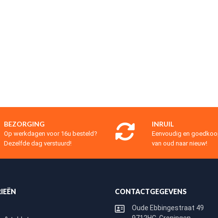
BEZORGING
INRUIL
Op werkdagen voor 16u besteld?
Eenvoudig en goedko
Dezelfde dag verstuurd!
van oud naar nieuw!
IEËN
CONTACTGEGEVENS
Oude Ebbingestraat 49