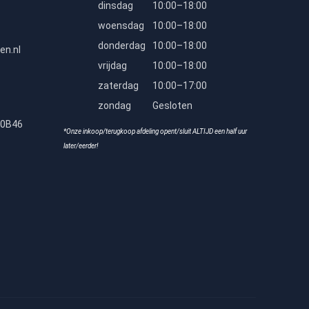
dinsdag
10:00–18:00
woensdag
10:00–18:00
donderdag
10:00–18:00
en.nl
vrijdag
10:00–18:00
zaterdag
10:00–17:00
zondag
Gesloten
80B46
*Onze inkoop/terugkoop afdeling opent/sluit ALTIJD een half uur
later/eerder!