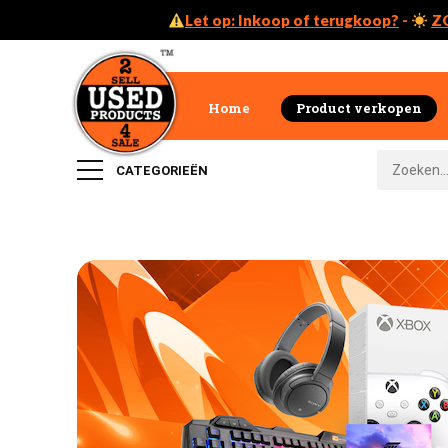
Let op: Inkoop of terugkoop?
-
Z
Home
Product verkopen
CATEGORIEËN