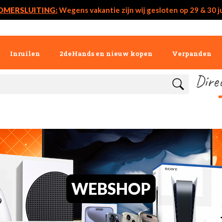
OMERSLUITING:
Wegens vakantie zijn wij gesloten op 29 & 30 ju
Inruilen
2deHands en nieuw kopen
Verpanden
Dire
WEBSHOP