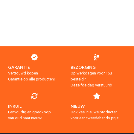
GARANTIE
BEZORGING
Vertrouwd kopen
Op werkdagen voor 16u
Garantie op alle producten!
besteld?
Dezelfde dag verstuurd!
INRUIL
NIEUW
Eenvoudig en goedkoop
Ook veel nieuwe producten
van oud naar nieuw!
voor een tweedehands prijs!