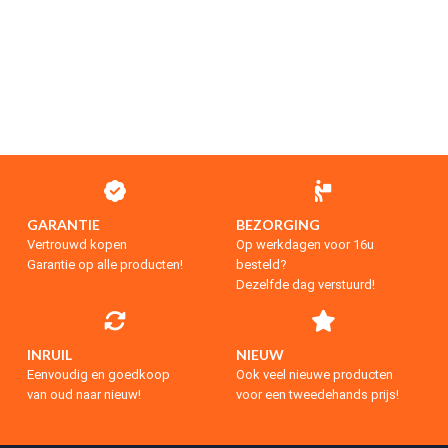
GARANTIE
BEZORGING
Vertrouwd kopen
Op werkdagen voor 16u
Garantie op alle producten!
besteld?
Dezelfde dag verstuurd!
INRUIL
NIEUW
Eenvoudig en goedkoop
Ook veel nieuwe producten
van oud naar nieuw!
voor een tweedehands prijs!