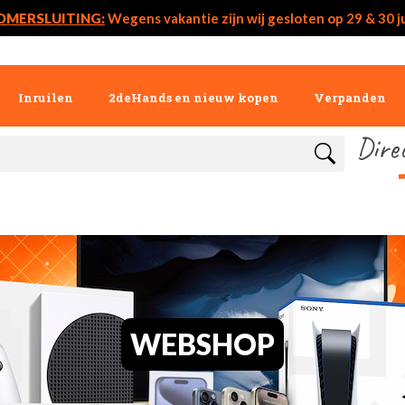
OMERSLUITING:
Wegens vakantie zijn wij gesloten op 29 & 30 ju
Inruilen
2deHands en nieuw kopen
Verpanden
Dire
WEBSHOP