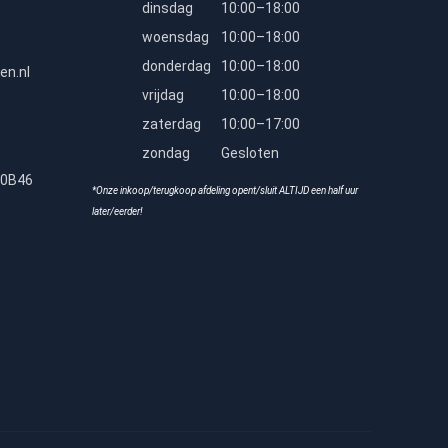
dinsdag
10:00–18:00
woensdag
10:00–18:00
donderdag
10:00–18:00
en.nl
vrijdag
10:00–18:00
zaterdag
10:00–17:00
zondag
Gesloten
80B46
*Onze inkoop/terugkoop afdeling opent/sluit ALTIJD een half uur
later/eerder!