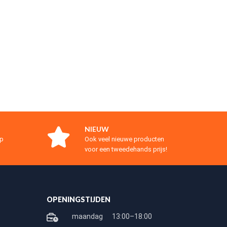
NIEUW
op
Ook veel nieuwe producten
voor een tweedehands prijs!
OPENINGSTIJDEN
maandag
13:00–18:00