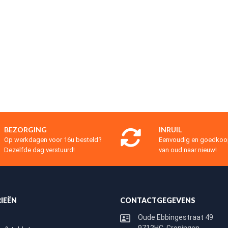
BEZORGING
INRUIL
Op werkdagen voor 16u besteld?
Eenvoudig en goedko
Dezelfde dag verstuurd!
van oud naar nieuw!
IEËN
CONTACTGEGEVENS
Oude Ebbingestraat 49