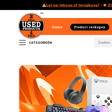
Let op: Inkoop of terugkoop?
-
Z
Home
Product verkopen
CATEGORIEËN