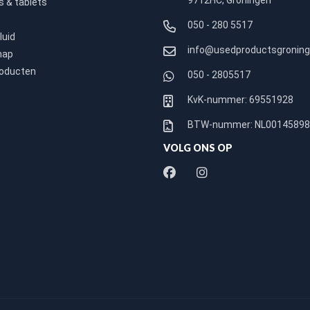
9712HC, Groningen
 & tablets
050 - 280 5517
luid
info@usedproductsgroning
hap
roducten
050 - 2805517
KvK-nummer: 69551928
BTW-nummer: NL0014589
VOLG ONS OP