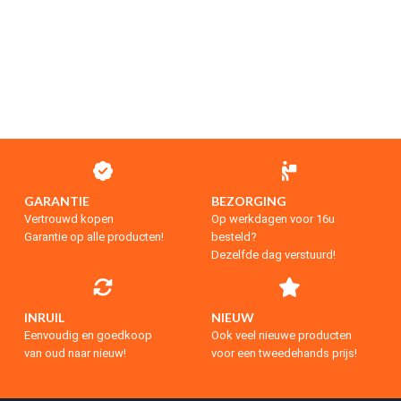
GARANTIE
BEZORGING
Vertrouwd kopen
Op werkdagen voor 16u
Garantie op alle producten!
besteld?
Dezelfde dag verstuurd!
INRUIL
NIEUW
Eenvoudig en goedkoop
Ook veel nieuwe producten
van oud naar nieuw!
voor een tweedehands prijs!