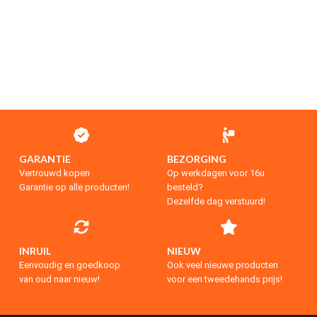
GARANTIE
BEZORGING
Vertrouwd kopen
Op werkdagen voor 16u
Garantie op alle producten!
besteld?
Dezelfde dag verstuurd!
INRUIL
NIEUW
Eenvoudig en goedkoop
Ook veel nieuwe producten
van oud naar nieuw!
voor een tweedehands prijs!