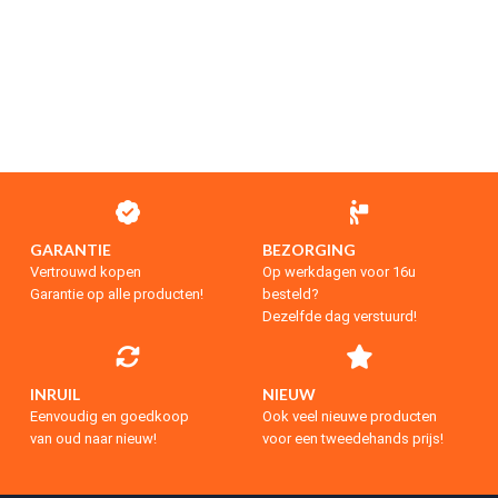
GARANTIE
BEZORGING
Vertrouwd kopen
Op werkdagen voor 16u
Garantie op alle producten!
besteld?
Dezelfde dag verstuurd!
INRUIL
NIEUW
Eenvoudig en goedkoop
Ook veel nieuwe producten
van oud naar nieuw!
voor een tweedehands prijs!