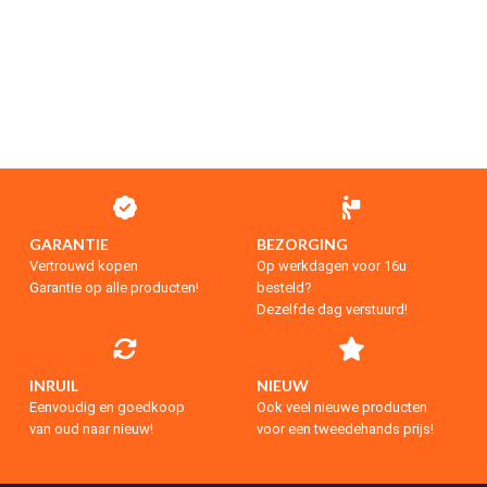
GARANTIE
BEZORGING
Vertrouwd kopen
Op werkdagen voor 16u
Garantie op alle producten!
besteld?
Dezelfde dag verstuurd!
INRUIL
NIEUW
Eenvoudig en goedkoop
Ook veel nieuwe producten
van oud naar nieuw!
voor een tweedehands prijs!