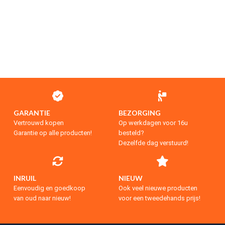
GARANTIE
BEZORGING
Vertrouwd kopen
Op werkdagen voor 16u
Garantie op alle producten!
besteld?
Dezelfde dag verstuurd!
INRUIL
NIEUW
Eenvoudig en goedkoop
Ook veel nieuwe producten
van oud naar nieuw!
voor een tweedehands prijs!