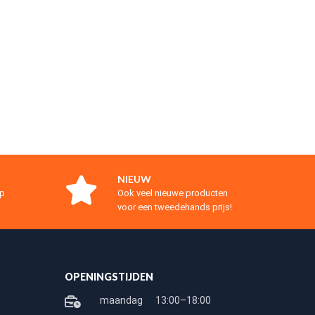
NIEUW
op
Ook veel nieuwe producten
voor een tweedehands prijs!
OPENINGSTIJDEN
maandag
13:00–18:00