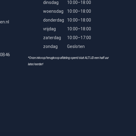
dinsdag
10:00–18:00
woensdag
10:00–18:00
donderdag
10:00–18:00
en.nl
vrijdag
10:00–18:00
zaterdag
10:00–17:00
zondag
Gesloten
80B46
*Onze inkoop/terugkoop afdeling opent/sluit ALTIJD een half uur
later/eerder!