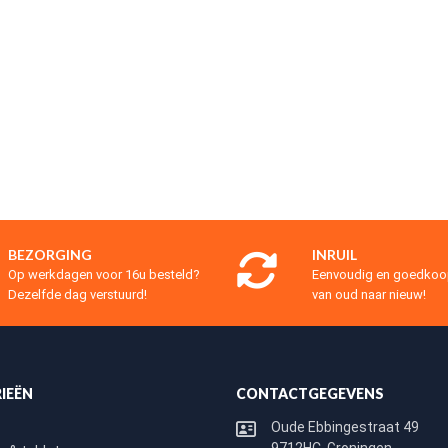
BEZORGING
INRUIL
Op werkdagen voor 16u besteld?
Eenvoudig en goedko
Dezelfde dag verstuurd!
van oud naar nieuw!
IEËN
CONTACTGEGEVENS
Oude Ebbingestraat 49