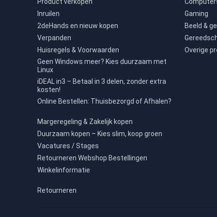
Product verkopen
Computers
Inruilen
Gaming
2deHands en nieuw kopen
Beeld & ge
Verpanden
Gereedsc
Huisregels & Voorwaarden
Overige p
Geen Windows meer? Kies duurzaam met
Linux
iDEAL in3 – Betaal in 3 delen, zonder extra
kosten!
Online Bestellen: Thuisbezorgd of Afhalen?
Margeregeling & Zakelijk kopen
Duurzaam kopen – Kies slim, koop groen
Vacatures / Stages
Retourneren Webshop Bestellingen
Winkelinformatie
Retourneren