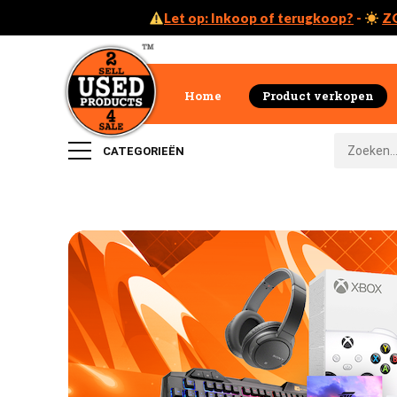
Let op: Inkoop of terugkoop?
-
Z
Home
Product verkopen
CATEGORIEËN