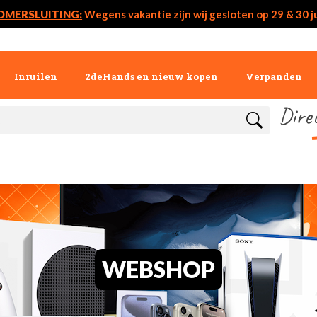
OMERSLUITING:
Wegens vakantie zijn wij gesloten op 29 & 30 ju
Inruilen
2deHands en nieuw kopen
Verpanden
Dire
WEBSHOP