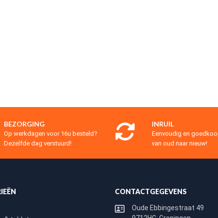
BEZORGING
INRUIL
Op werkdagen voor 16u besteld?
Eenvoudig en goedko
Dezelfde dag verstuurd!
van oud naar nieuw!
IEËN
CONTACTGEGEVENS
Oude Ebbingestraat 49