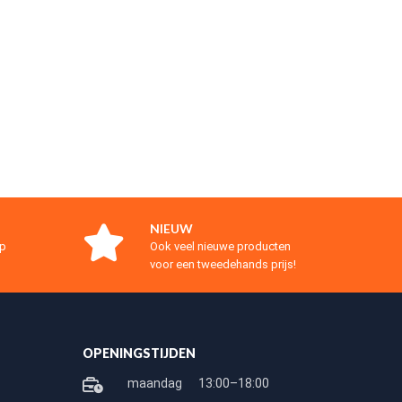
NIEUW
op
Ook veel nieuwe producten
voor een tweedehands prijs!
OPENINGSTIJDEN
maandag
13:00–18:00