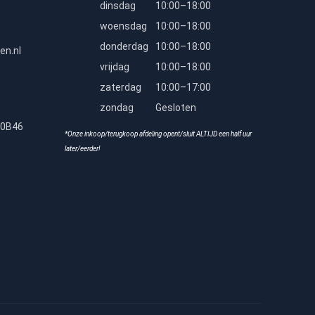
dinsdag
10:00–18:00
woensdag
10:00–18:00
donderdag
10:00–18:00
en.nl
vrijdag
10:00–18:00
zaterdag
10:00–17:00
zondag
Gesloten
80B46
*Onze inkoop/terugkoop afdeling opent/sluit ALTIJD een half uur
later/eerder!