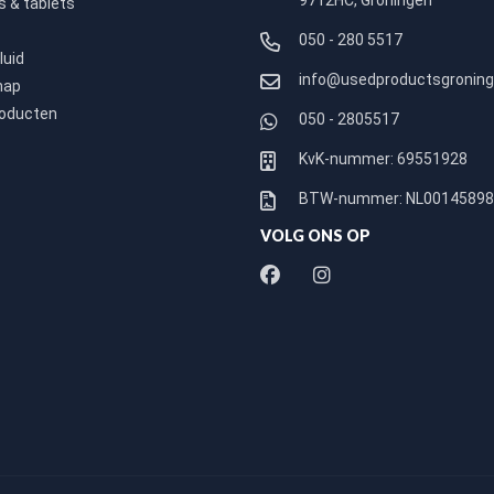
9712HC, Groningen
 & tablets
050 - 280 5517
luid
info@usedproductsgroning
hap
roducten
050 - 2805517
KvK-nummer: 69551928
BTW-nummer: NL0014589
VOLG ONS OP